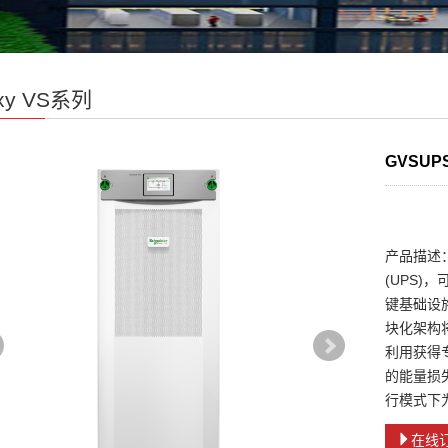
axy VS系列
GVSUP
产品描述：
(UPS
键基础设
块化架构将
利用获得专利
的能量损
行模式下为
在线