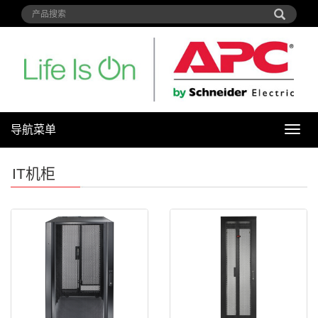
导航菜单
导
航
菜
IT机柜
单