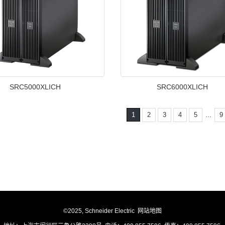
SRC5000XLICH
SRC6000XLICH
...
1
2
3
4
5
9
©2025, Schneider Electric
网站地图